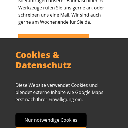
Mietanfragen unserer Baumaschinen &
Werkzeuge rufen Sie uns gerne an, oder
schreiben uns eine Mail. Wir sind auch
gerne am Wochenende für Sie da.
KONTAKTIERE UNS
Cookies &
Datenschutz
Baumaschinenvermietung 74252
Massenbachhausen ● Hochdruckreiniger ●
Diese Website verwendet Cookies und
Vertikutierer ● Fliesenschneider ● Minibagger ●
blendet externe Inhalte wie Google Maps
Bohrhammer ● Hammerbohrer ● Austausch von
erst nach Ihrer Einwilligung ein.
Kanalgrundrohren ● Abdichtung von Hauswänden
● Wurzelentfernung
Nur notwendige Cookies