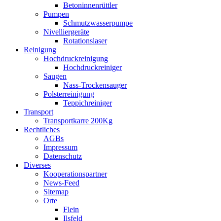
Betoninnenrüttler
Pumpen
Schmutzwasserpumpe
Nivelliergeräte
Rotationslaser
Reinigung
Hochdruckreinigung
Hochdruckreiniger
Saugen
Nass-Trockensauger
Polsterreinigung
Teppichreiniger
Transport
Transportkarre 200Kg
Rechtliches
AGBs
Impressum
Datenschutz
Diverses
Kooperationspartner
News-Feed
Sitemap
Orte
Flein
Ilsfeld