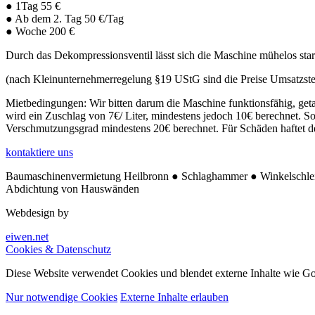
● 1Tag 55 €
● Ab dem 2. Tag 50 €/Tag
● Woche 200 €
Durch das Dekompressionsventil lässt sich die Maschine mühelos sta
(nach Kleinunternehmerregelung §19 UStG sind die Preise Umsatzsteue
Mietbedingungen: Wir bitten darum die Maschine funktionsfähig, geta
wird ein Zuschlag von 7€/ Liter, mindestens jedoch 10€ berechnet. So
Verschmutzungsgrad mindestens 20€ berechnet. Für Schäden haftet de
kontaktiere uns
Baumaschinenvermietung Heilbronn ● Schlaghammer ● Winkelschleif
Abdichtung von Hauswänden
Webdesign by
eiwen.net
Cookies & Datenschutz
Diese Website verwendet Cookies und blendet externe Inhalte wie Goo
Nur notwendige Cookies
Externe Inhalte erlauben