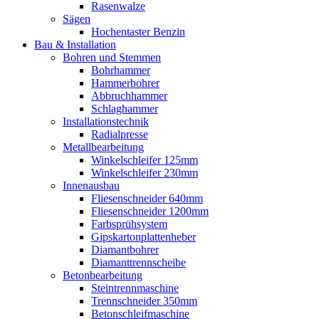
Rasenwalze
Sägen
Hochentaster Benzin
Bau & Installation
Bohren und Stemmen
Bohrhammer
Hammerbohrer
Abbruchhammer
Schlaghammer
Installationstechnik
Radialpresse
Metallbearbeitung
Winkelschleifer 125mm
Winkelschleifer 230mm
Innenausbau
Fliesenschneider 640mm
Fliesenschneider 1200mm
Farbsprühsystem
Gipskartonplattenheber
Diamantbohrer
Diamanttrennscheibe
Betonbearbeitung
Steintrennmaschine
Trennschneider 350mm
Betonschleifmaschine