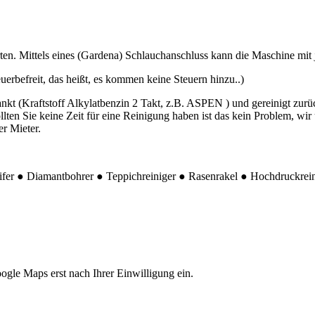
rten. Mittels eines (Gardena) Schlauchanschluss kann die Maschine mi
rbefreit, das heißt, es kommen keine Steuern hinzu..)
nkt (Kraftstoff Alkylatbenzin 2 Takt, z.B. ASPEN ) und gereinigt zurü
llten Sie keine Zeit für eine Reinigung haben ist das kein Problem, wi
r Mieter.
er ● Diamantbohrer ● Teppichreiniger ● Rasenrakel ● Hochdruckrei
gle Maps erst nach Ihrer Einwilligung ein.