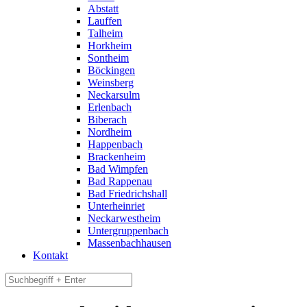
Abstatt
Lauffen
Talheim
Horkheim
Sontheim
Böckingen
Weinsberg
Neckarsulm
Erlenbach
Biberach
Nordheim
Happenbach
Brackenheim
Bad Wimpfen
Bad Rappenau
Bad Friedrichshall
Unterheinriet
Neckarwestheim
Untergruppenbach
Massenbachhausen
Kontakt